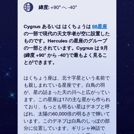
緯度:
+90° へ -40°
Cygnus あるいは はくちょうは
88星座
の一部で現代の天文学者が空に設置した
ものです。Hercules の星座のグループ
の一部とされています。Cygnus は 9月
(緯度 +90° から -40°)で最もよく見るこ
とができます。
はくちょう座は、北十字星という名前で
も親しまれている星座です。白鳥の羽
が、星の詰まった天の川へと広がってい
ます。この星座は17の主な星から作られ
ており、もっとも明るい星はデネブと呼
ばれ、太陽の60,000倍の明るさで輝いて
います。このデネブは白鳥のしっぽの部
分に位置しています。ギリシャ神話で