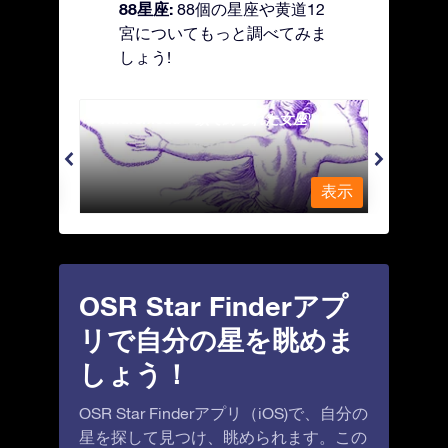
88星座:
88個の星座や黄道12
宮についてもっと調べてみま
しょう!
Andromeda - 鎖で縛られた女座
Antl
表示
表示
OSR Star Finderアプ
リで自分の星を眺めま
しょう！
OSR Star Finderアプリ（iOS)で、自分の
星を探して見つけ、眺められます。この