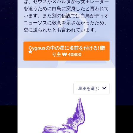
は、ゼウスがスパルタから女王レーダー
を追うために白鳥に変身したと言われて
います。また別の伝説では白鳥がディオ
ニューソスに敬意を示さなかったため、
空に送られたとも言われています。
Cygnusの中の星に名前を付ける!
贈
り主 ₩ 40800
星座を選ぶ