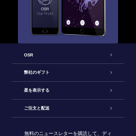
OSR
カスタマーサービス
弊社のギフト
お問い合わせ
Online Starギフト
星を表示する
ブログ
OSRギフトパック
星の登録
ご注文と配送
よくあるご質問
Super Star Gift
OSR Star Finderアプリ
カスタマーログイン
無料のニュースレターを購読して、ディ