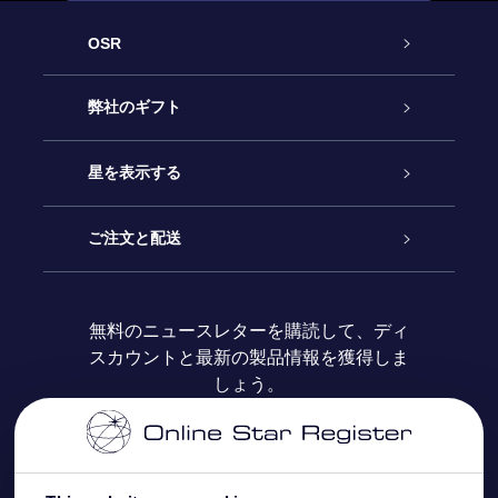
OSR
カスタマーサービス
弊社のギフト
お問い合わせ
Online Starギフト
星を表示する
ブログ
OSRギフトパック
星の登録
ご注文と配送
よくあるご質問
Super Star Gift
OSR Star Finderアプリ
カスタマーログイン
無料のニュースレターを購読して、ディ
スカウントと最新の製品情報を獲得しま
OSR ギフトカード
レビュー
カスタマイズされたStar Page
お支払いに関する情報
しょう。
法人ギフト
One Million Stars
配送に関する情報
OSR Starsaver
返品ポリシ