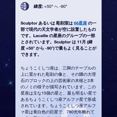
緯度:
+50° へ -90°
Sculptor あるいは 彫刻室は
88星座
の一
部で現代の天文学者が空に設置したもの
です。Lacaille の星座のグループの一部
とされています。Sculptor は 11月 (緯
度 +50° から -90°)で最もよく見ることが
できます。
ちょうこくしつ座は、三脚のテーブルの
上に置かれた彫刻の像と、その隣の大理
石のブロックの上の芸術家の木槌と2本
のノミの様子が描写されています。この
星座は主な15個の星と、最も明るい星で
あるちょうこくしつ座アルファ星で形成
されています。ちょうこくしつ座アルフ
ァ星は青白色の巨星で、780光年離れて