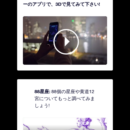
ーのアプリで、3Dで見てみて下さい!
88星座:
88個の星座や黄道12
宮についてもっと調べてみま
しょう!
Andromeda - 鎖で縛られた女座
Antl