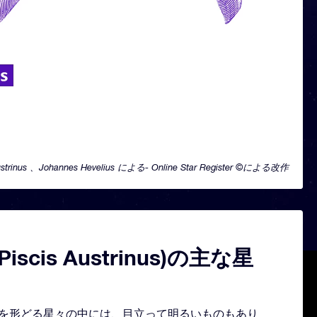
Austrinus 、Johannes Hevelius による- Online Star Register ©による改作
iscis Austrinus)の主な星
nus の星座を形どる星々の中には、目立って明るいものもあり