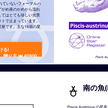
離れていないフォーマルハ
ずがめ座のかめから流れ
してはとても珍しい光景
ウトで止まっています。
座です。主な16個の星
ける!
贈り主 ₩ 40800
Piscis 
南の魚(P
Piscis Austri