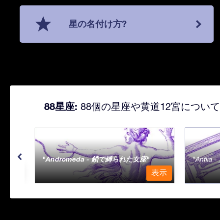
星の名付け方?
88星座:
88個の星座や黄道12宮につい
Andromeda - 鎖で縛られた女座
Antli
表示
表示