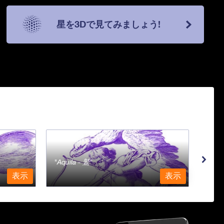
星を3Dで見てみましょう!
Aquila - 鷲
Aqu
表示
表示