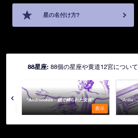
星の名付け方?
88星座:
88個の星座や黄道12宮につい
Andromeda - 鎖で縛られた女座
Antli
表示
表示