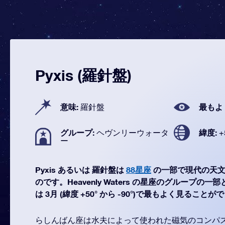
Pyxis (羅針盤)
意味:
最もよ
羅針盤
グループ:
緯度:
ヘヴンリーウォータ
+
ー
Pyxis あるいは 羅針盤は
88星座
の一部で現代の天文
のです。Heavenly Waters の星座のグループの一
は 3月 (緯度 +50° から -90°)で最もよく見ること
らしんばん座は水夫によって使われた磁気のコンパ