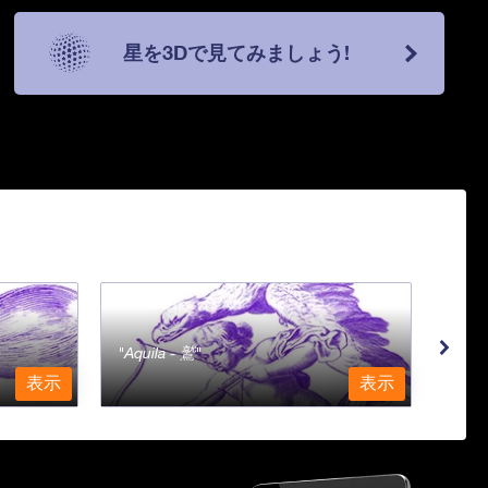
星を3Dで見てみましょう!
Aquila - 鷲
Aqu
表示
表示