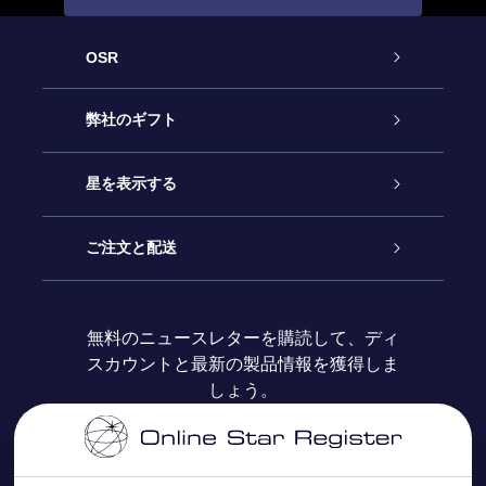
OSR
カスタマーサービス
弊社のギフト
お問い合わせ
Online Starギフト
星を表示する
ブログ
OSRギフトパック
星の登録
ご注文と配送
よくあるご質問
Super Star Gift
OSR Star Finderアプリ
カスタマーログイン
無料のニュースレターを購読して、ディ
スカウントと最新の製品情報を獲得しま
OSR ギフトカード
レビュー
カスタマイズされたStar Page
お支払いに関する情報
しょう。
法人ギフト
One Million Stars
配送に関する情報