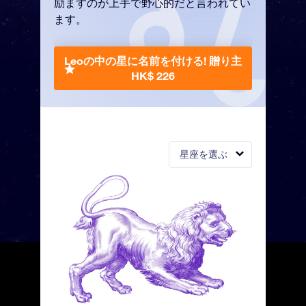
励ますのが上手で野心的だと言われてい
ます。
Leoの中の星に名前を付ける!
贈り主
HK$ 226
星座を選ぶ