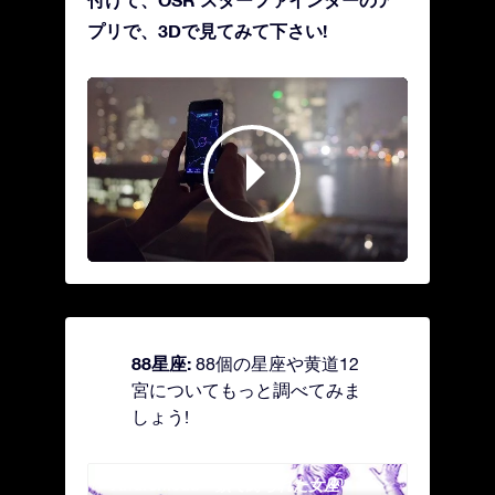
プリで、3Dで見てみて下さい!
88星座:
88個の星座や黄道12
宮についてもっと調べてみま
しょう!
Andromeda - 鎖で縛られた女座
Antl