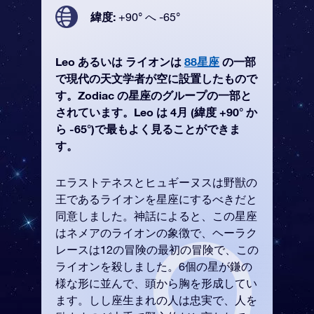
緯度:
+90° へ -65°
Leo あるいは ライオンは
88星座
の一部
で現代の天文学者が空に設置したもので
す。Zodiac の星座のグループの一部と
されています。Leo は 4月 (緯度 +90° か
ら -65°)で最もよく見ることができま
す。
エラストテネスとヒュギーヌスは野獣の
王であるライオンを星座にするべきだと
同意しました。神話によると、この星座
はネメアのライオンの象徴で、ヘーラク
レースは12の冒険の最初の冒険で、この
ライオンを殺しました。6個の星が鎌の
様な形に並んで、頭から胸を形成してい
ます。しし座生まれの人は忠実で、人を