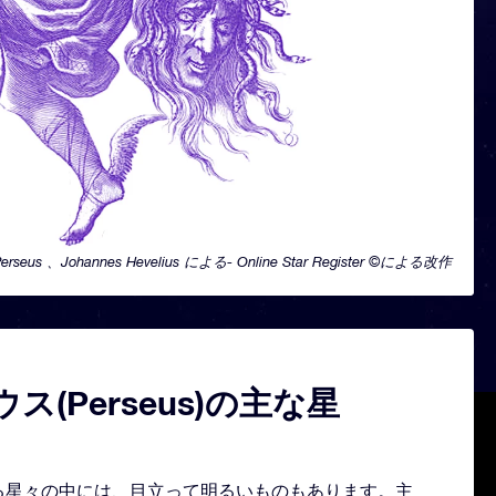
Perseus 、Johannes Hevelius による- Online Star Register ©による改作
ス(Perseus)の主な星
を形どる星々の中には、目立って明るいものもあります。主