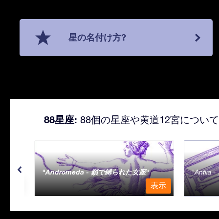
星の名付け方?
88星座:
88個の星座や黄道12宮につい
Andromeda - 鎖で縛られた女座
Antli
表示
表示