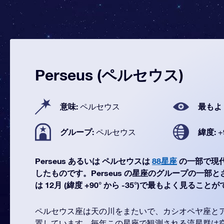
Perseus (ペルセウス)
意味:
最もよ
ペルセウス
グループ:
緯度:
ペルセウス
+
Perseus あるいは ペルセウスは
88星座
の一部で現
したものです。Perseus の星座のグループの一部とさ
は 12月 (緯度 +90° から -35°)で最もよく見るこ
ペルセウス座は天の川をまたいで、カシオペヤ座と
置しています。毎年この星座で観測される流星群は