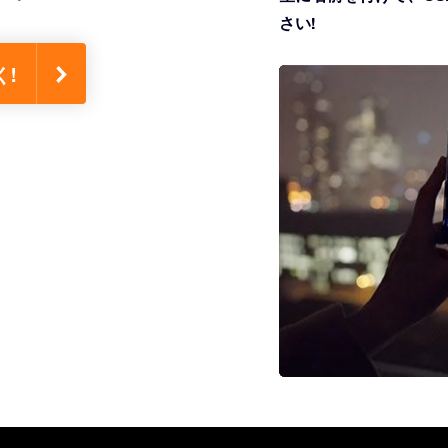
さい!
く!