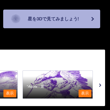
星を3Dで見てみましょう!
Aquila - 鷲
Aqu
表示
表示