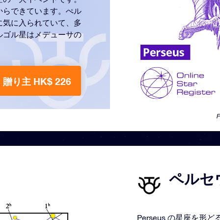
からできています。ぺル
に気に入られていて、多
ルゴル星はメデューサの
贈り主 HK$ 226
ペルセウ
Perseus の星座