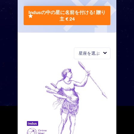
Indusの中の星に名前を付ける!
贈り
主 € 24
星座を選ぶ