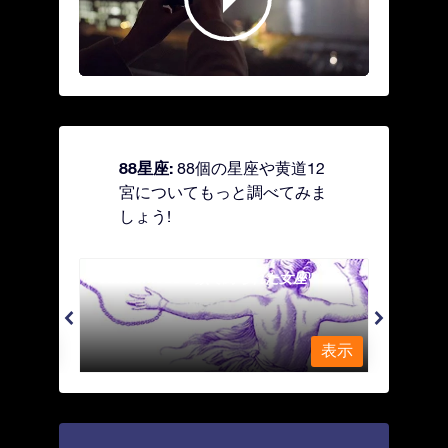
88星座:
88個の星座や黄道12
宮についてもっと調べてみま
しょう!
Andromeda - 鎖で縛られた女座
Antl
表示
表示