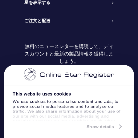
お問い合わせ
Online Starギフト
星を表示する
ブログ
OSRギフトパック
星の登録
ご注文と配送
よくあるご質問
Super Star Gift
OSR Star Finderアプリ
カスタマーログイン
無料のニュースレターを購読して、ディ
スカウントと最新の製品情報を獲得しま
OSR ギフトカード
レビュー
カスタマイズされたStar Page
お支払いに関する情報
しょう。
法人ギフト
One Million Stars
配送に関する情報
OSR Starsaver
返品ポリシ
This website uses cookies
We use cookies to personalise content and ads, to
provide social media features and to analyse our
星間飛行VRアプリ
星座
traffic. We also share information about your use of
our site with our social media, advertising and
analytics partners who may combine it with other
information that you’ve provided to them or that
Show details
they’ve collected from your use of their services.
Online Star Register BV
- Laan van de Maagd