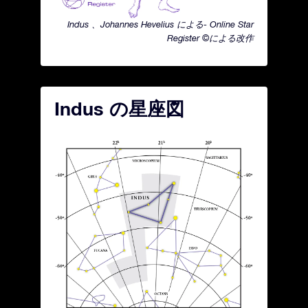
Indus 、Johannes Hevelius による- Online Star
Register ©による改作
Indus の星座図