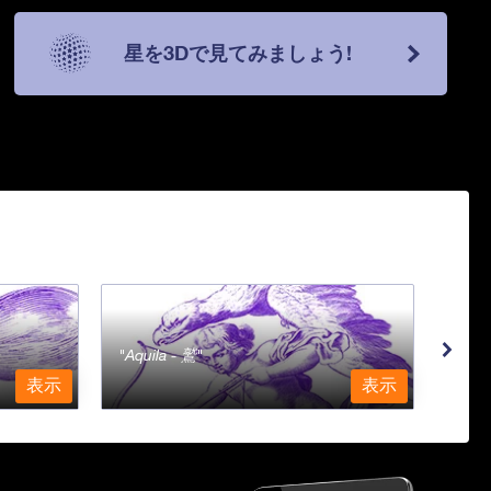
星を3Dで見てみましょう!
Aquila - 鷲
Aqu
表示
表示