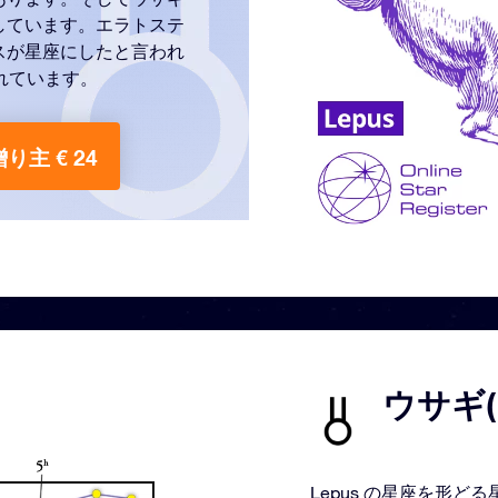
しています。エラトステ
スが星座にしたと言われ
れています。
贈り主 € 24
ウサギ(
Lepus の星座を形