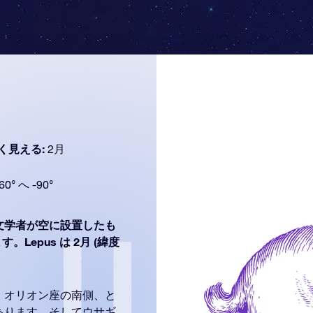
く見える:
2月
60° へ -90°
文学者が空に設置したも
Lepus は 2月 (緯度
。オリオン座の南側、と
あります。そしてウサギ