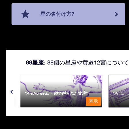
星の名付け方?
88星座:
88個の星座や黄道12宮につい
Andromeda - 鎖で縛られた女座
Antli
表示
表示