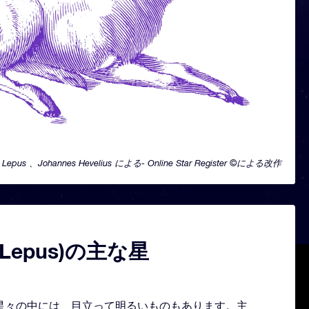
Lepus 、Johannes Hevelius による- Online Star Register ©による改作
Lepus)の主な星
どる星々の中には、目立って明るいものもあります。主