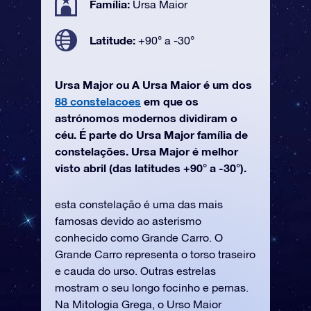
Família:
Ursa Maior
Latitude:
+90° a -30°
Ursa Major ou A Ursa Maior é um dos
88 constelacoes
em que os
astrónomos modernos dividiram o
céu. É parte do Ursa Major família de
constelações. Ursa Major é melhor
visto abril (das latitudes +90° a -30°).
esta constelação é uma das mais
famosas devido ao asterismo
conhecido como Grande Carro. O
Grande Carro representa o torso traseiro
e cauda do urso. Outras estrelas
mostram o seu longo focinho e pernas.
Na Mitologia Grega, o Urso Maior