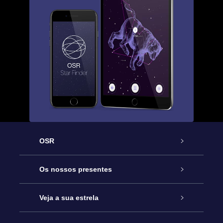
OSR
Serviço
Os nossos presentes
Contactos
Prenda Star Online
Veja a sua estrela