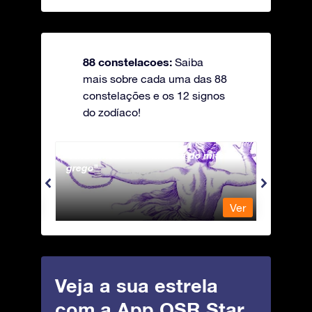
88 constelacoes:
Saiba
mais sobre cada uma das 88
constelações e os 12 signos
do zodíaco!
Andromeda - A Princesa do mito
Antli
grego
Ver
Ver
Veja a sua estrela
com a App OSR Star