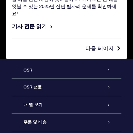
엿볼 수 있는 2025년 신년 별자리 운세를 확인하세
요!
기사 전문 읽기
다음 페이지
OSR
고객 서비스
OSR 선물
연락처
온라인 별 선물
내 별 보기
블로그
OSR 선물 팩
Star Register
주문 및 배송