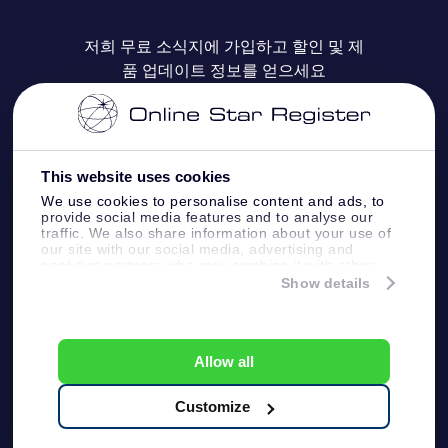
자주 묻는 질문들
OSR Star Finder 앱
Super Star Gift
고객 로그인
저희 무료 소식지에 가입하고 할인 및 제
품 업데이트 정보를 얻으세요
OSR 상품권
후기
맞춤 별 페이지
결제 정보
기업 선물
One Million Stars
배송 정보
This website uses cookies
OSR 스타세이버
환불 정책
We use cookies to personalise content and ads, to
provide social media features and to analyse our
traffic. We also share information about your use of
Fly me to the stars VR 앱
our site with our social media, advertising and
별자리
analytics partners who may combine it with other
information that you’ve provided to them or that
Show details
they’ve collected from your use of their services.
Online Star Register BV
- Laan van de Maagd
83, 7324 BT Apeldoorn, The Netherlands
고객 서비스:
help@osr.org
Allow all
KVK: 60333553, VAT: NL 8538.62.722B01
プレスページ
One Million Stars
Customize
일반 사용 약관
개인정보보호 정책
및 면책 조항