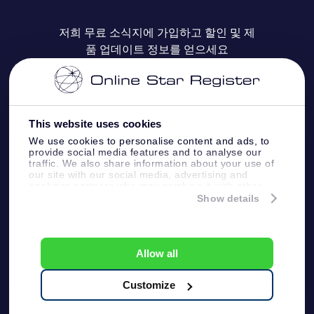
자주 묻는 질문들
OSR Star Finder 앱
Super Star Gift
고객 로그인
저희 무료 소식지에 가입하고 할인 및 제
품 업데이트 정보를 얻으세요
OSR 상품권
후기
맞춤 별 페이지
결제 정보
기업 선물
One Million Stars
배송 정보
This website uses cookies
OSR 스타세이버
환불 정책
We use cookies to personalise content and ads, to
provide social media features and to analyse our
traffic. We also share information about your use of
Fly me to the stars VR 앱
our site with our social media, advertising and
별자리
analytics partners who may combine it with other
information that you’ve provided to them or that
Show details
they’ve collected from your use of their services.
Online Star Register BV
- Laan van de Maagd
83, 7324 BT Apeldoorn, The Netherlands
고객 서비스:
help@osr.org
Allow all
KVK: 60333553, VAT: NL 8538.62.722B01
プレスページ
One Million Stars
Customize
일반 사용 약관
개인정보보호 정책
및 면책 조항