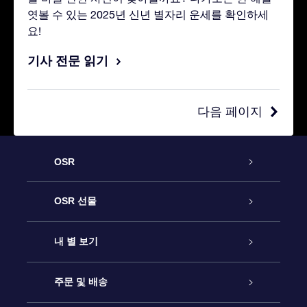
엿볼 수 있는 2025년 신년 별자리 운세를 확인하세
요!
기사 전문 읽기
다음 페이지
OSR
고객 서비스
OSR 선물
연락처
온라인 별 선물
내 별 보기
블로그
OSR 선물 팩
Star Register
주문 및 배송