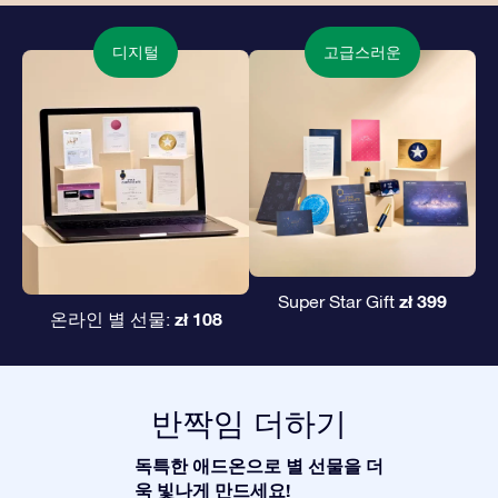
디지털
고급스러운
zł 399
Super Star Gift
zł 108
온라인 별 선물:
반짝임 더하기
독특한 애드온으로 별 선물을 더
욱 빛나게 만드세요!