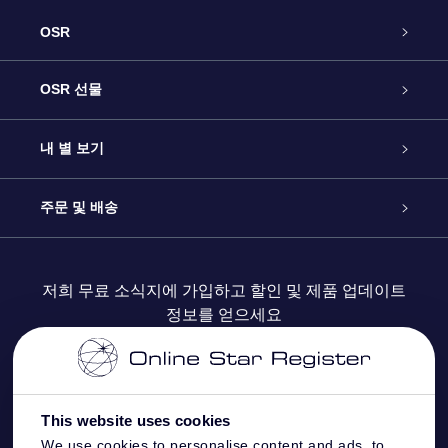
OSR
고객 서비스
OSR 선물
연락처
온라인 별 선물
내 별 보기
블로그
OSR 선물 팩
Star Register
주문 및 배송
자주 묻는 질문들
OSR Star Finder 앱
Super Star Gift
고객 로그인
저희 무료 소식지에 가입하고 할인 및 제품 업데이트
정보를 얻으세요
OSR 상품권
후기
맞춤 별 페이지
결제 정보
기업 선물
One Million Stars
배송 정보
This website uses cookies
OSR 스타세이버
환불 정책
We use cookies to personalise content and ads, to