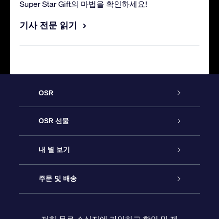
Super Star Gift의 마법을 확인하세요!
기사 전문 읽기
OSR
고객 서비스
OSR 선물
연락처
온라인 별 선물
내 별 보기
블로그
OSR 선물 팩
Star Register
주문 및 배송
자주 묻는 질문들
OSR Star Finder 앱
Super Star Gift
고객 로그인
저희 무료 소식지에 가입하고 할인 및 제