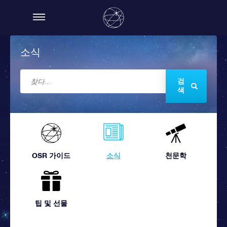
소식
검
색
OSR 가이드
소식
천문학
팁 및 선물