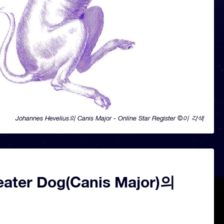
Johannes Hevelius의 Canis Major - Online Star Register ©이 각색
eater Dog(Canis Major)의