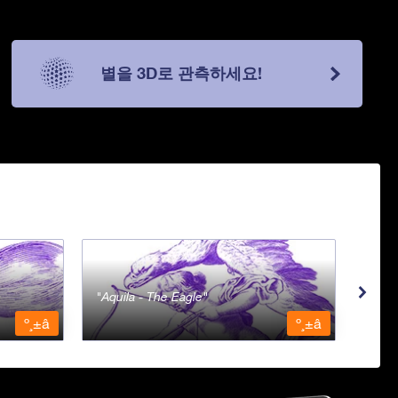
별을 3D로 관측하세요!
Aquila - The Eagle
Aqua
º¸±â
º¸±â