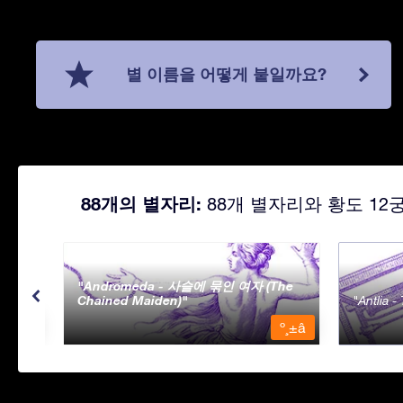
별 이름을 어떻게 붙일까요?
88개의 별자리:
88개 별자리와 황도 12
Andromeda - 사슬에 묶인 여자 (The
Chained Maiden)
Antlia 
º¸±â
º¸±â