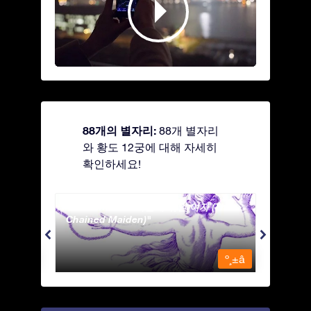
88개의 별자리:
88개 별자리
와 황도 12궁에 대해 자세히
확인하세요!
Andromeda - 사슬에 묶인 여자 (The
Antli
Chained Maiden)
º¸±â
º¸±â