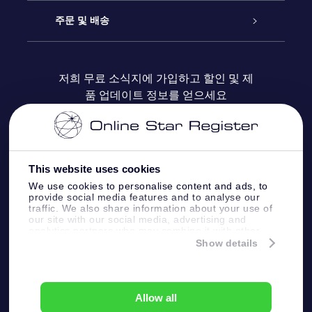
블로그
OSR 선물 팩
Star Register
주문 및 배송
자주 묻는 질문들
OSR Star Finder 앱
Super Star Gift
고객 로그인
저희 무료 소식지에 가입하고 할인 및 제
품 업데이트 정보를 얻으세요
OSR 상품권
후기
맞춤 별 페이지
결제 정보
기업 선물
One Million Stars
배송 정보
This website uses cookies
OSR 스타세이버
환불 정책
We use cookies to personalise content and ads, to
provide social media features and to analyse our
traffic. We also share information about your use of
Fly me to the stars VR 앱
our site with our social media, advertising and
별자리
analytics partners who may combine it with other
information that you’ve provided to them or that
Show details
they’ve collected from your use of their services.
Online Star Register BV
- Laan van de Maagd
83, 7324 BT Apeldoorn, The Netherlands
고객 서비스:
help@osr.org
Allow all
KVK: 60333553, VAT: NL 8538.62.722B01