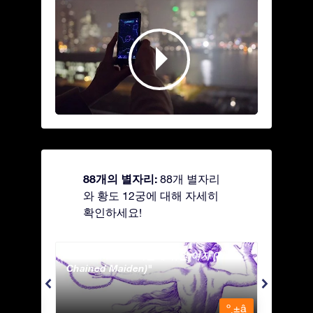
88개의 별자리:
88개 별자리
와 황도 12궁에 대해 자세히
확인하세요!
Andromeda - 사슬에 묶인 여자 (The
Antli
Chained Maiden)
º¸±â
º¸±â