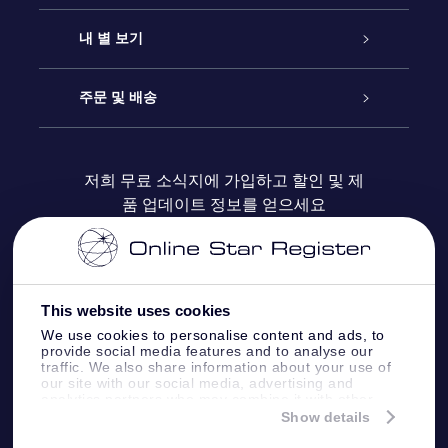
연락처
온라인 별 선물
내 별 보기
블로그
OSR 선물 팩
Star Register
주문 및 배송
자주 묻는 질문들
OSR Star Finder 앱
Super Star Gift
고객 로그인
저희 무료 소식지에 가입하고 할인 및 제
품 업데이트 정보를 얻으세요
OSR 상품권
후기
맞춤 별 페이지
결제 정보
기업 선물
One Million Stars
배송 정보
This website uses cookies
OSR 스타세이버
환불 정책
We use cookies to personalise content and ads, to
provide social media features and to analyse our
traffic. We also share information about your use of
Fly me to the stars VR 앱
our site with our social media, advertising and
별자리
analytics partners who may combine it with other
information that you’ve provided to them or that
Show details
they’ve collected from your use of their services.
Online Star Register BV
- Laan van de Maagd