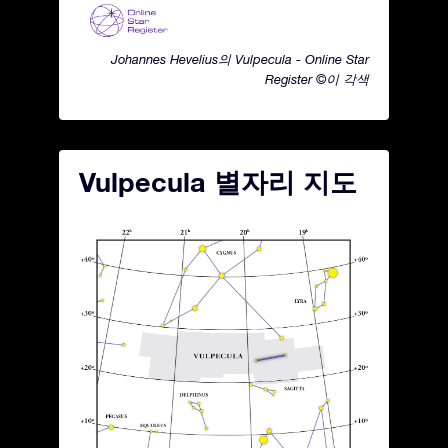
Johannes Hevelius의 Vulpecula - Online Star
Register ©이 각색
Vulpecula 별자리 지도