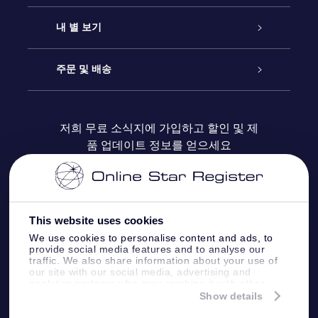
연락처
온라인 별 선물
내 별 보기
블로그
OSR 선물 팩
Star Register
주문 및 배송
자주 묻는 질문들
OSR Star Finder 앱
Super Star Gift
고객 로그인
저희 무료 소식지에 가입하고 할인 및 제
품 업데이트 정보를 얻으세요
OSR 상품권
후기
맞춤 별 페이지
결제 정보
기업 선물
One Million Stars
배송 정보
This website uses cookies
OSR 스타세이버
환불 정책
We use cookies to personalise content and ads, to
provide social media features and to analyse our
traffic. We also share information about your use of
Fly me to the stars VR 앱
our site with our social media, advertising and
별자리
analytics partners who may combine it with other
information that you’ve provided to them or that
Show details
they’ve collected from your use of their services.
Online Star Register BV
- Laan van de Maagd