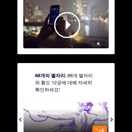
88개의 별자리:
88개 별자리
와 황도 12궁에 대해 자세히
확인하세요!
Andromeda - 사슬에 묶인 여자 (The
Antli
Chained Maiden)
º¸±â
º¸±â