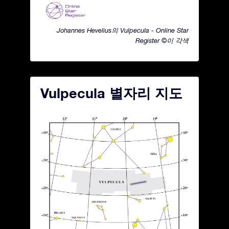
Johannes Hevelius의 Vulpecula - Online Star
Register ©이 각색
Vulpecula 별자리 지도