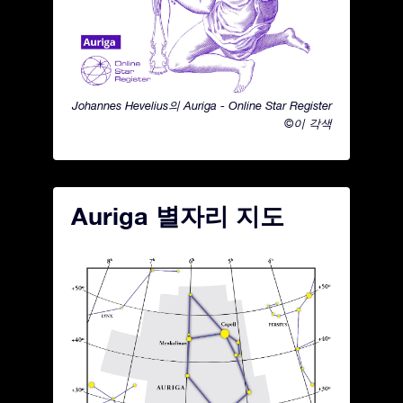
Johannes Hevelius의 Auriga - Online Star Register
©이 각색
Auriga 별자리 지도