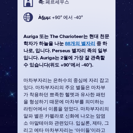
족:
페르세우스
À§µµ:
+90° 에서 -40°
Auriga 또는 The Charioteer는 현대 천문
학자가 하늘을 나눈
88개의 별자리
중 하
나로, 입니다. Perseus 별자리 족의 일부
입니다. Auriga는 2월에 가장 잘 관측할
수 있습니다(위도 +90°에서 -40°).
마차부자리는 은하수의 중심에 자리 잡고
있다. 마차부자리의 주요 별들은 마차부
가 착용하던 뾰족한 헬멧과 유사한 패턴
을 형성하기 때문에 마차부를 의미하는
라틴어에서 이름을 얻었다. 마차부자리의
알파 별은 카펠라로 신화에 나오는 암염
소 아말테아와 관련있다. 입실론, 제타, 그
리고 에타 마차부자리는 ‘아이들’이라고