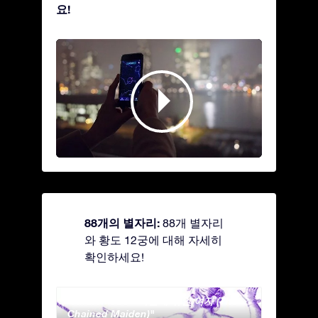
요!
88개의 별자리:
88개 별자리
와 황도 12궁에 대해 자세히
확인하세요!
Andromeda - 사슬에 묶인 여자 (The
Antli
Chained Maiden)