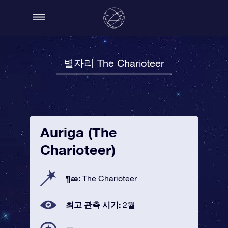
별자리 The Charioteer
Auriga (The
Charioteer)
¶æ:
The Charioteer
최고 관측 시기:
2월