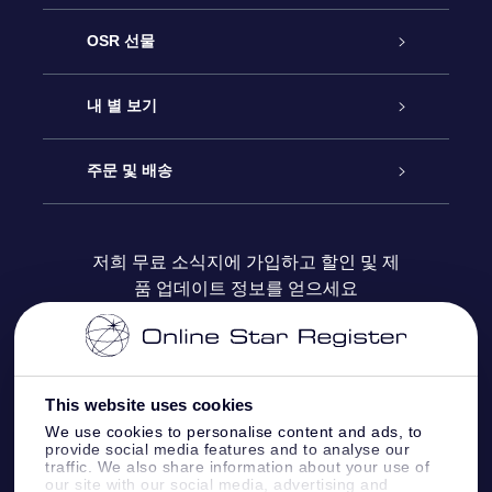
고객 서비스
OSR 선물
연락처
온라인 별 선물
내 별 보기
블로그
OSR 선물 팩
Star Register
주문 및 배송
자주 묻는 질문들
OSR Star Finder 앱
Super Star Gift
고객 로그인
저희 무료 소식지에 가입하고 할인 및 제
품 업데이트 정보를 얻으세요
OSR 상품권
후기
맞춤 별 페이지
결제 정보
기업 선물
One Million Stars
배송 정보
This website uses cookies
OSR 스타세이버
환불 정책
We use cookies to personalise content and ads, to
provide social media features and to analyse our
traffic. We also share information about your use of
Fly me to the stars VR 앱
our site with our social media, advertising and
별자리