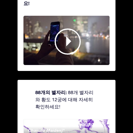
요!
88개의 별자리:
88개 별자리
와 황도 12궁에 대해 자세히
확인하세요!
Andromeda - 사슬에 묶인 여자 (The
Antli
Chained Maiden)