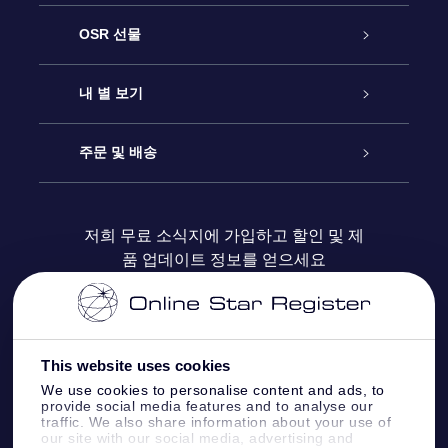
고객 서비스
OSR 선물
연락처
온라인 별 선물
내 별 보기
블로그
OSR 선물 팩
Star Register
주문 및 배송
자주 묻는 질문들
OSR Star Finder 앱
Super Star Gift
고객 로그인
저희 무료 소식지에 가입하고 할인 및 제
품 업데이트 정보를 얻으세요
OSR 상품권
후기
맞춤 별 페이지
결제 정보
기업 선물
One Million Stars
배송 정보
This website uses cookies
OSR 스타세이버
환불 정책
We use cookies to personalise content and ads, to
provide social media features and to analyse our
traffic. We also share information about your use of
Fly me to the stars VR 앱
our site with our social media, advertising and
별자리