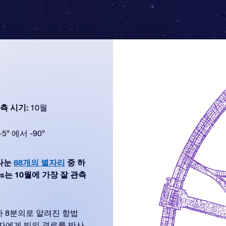
측 시기:
10월
+5° 에서 -90°
 나눈
88개의 별자리
중 하
ans는 10월에 가장 잘 관측
사 8분의로 알려진 항법
자에게 빛의 경로를 반사