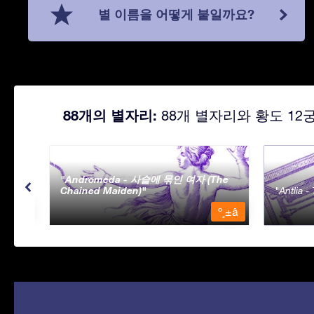
별 이름을 어떻게 붙일까요?
88개의 별자리:
88개 별자리와 황도 12
Andromeda - 사슬에 묶인 여자 (The
Chained Maiden)
Antlia 
º¸±â
º¸±â