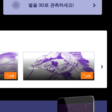
별을 3D로 관측하세요!
Aquila - The Eagle
Aqua
º¸±â
º¸±â