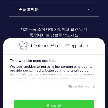
블로그
OSR 선물 팩
Star Register
주문 및 배송
자주 묻는 질문들
OSR Star Finder 앱
Super Star Gift
고객 로그인
저희 무료 소식지에 가입하고 할인 및 제
품 업데이트 정보를 얻으세요
OSR 상품권
후기
맞춤 별 페이지
결제 정보
기업 선물
One Million Stars
배송 정보
This website uses cookies
OSR 스타세이버
환불 정책
We use cookies to personalise content and ads, to
provide social media features and to analyse our
traffic. We also share information about your use of
Fly me to the stars VR 앱
our site with our social media, advertising and
별자리
analytics partners who may combine it with other
information that you’ve provided to them or that
Show details
they’ve collected from your use of their services.
Online Star Register BV
- Laan van de Maagd
83, 7324 BT Apeldoorn, The Netherlands
고객 서비스:
help@osr.org
Allow all