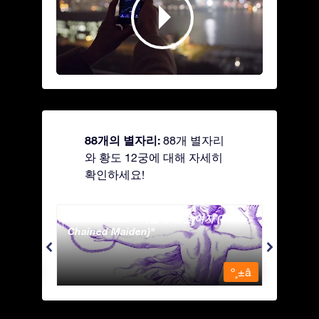
88개의 별자리:
88개 별자리
와 황도 12궁에 대해 자세히
확인하세요!
Andromeda - 사슬에 묶인 여자 (The
Antli
Chained Maiden)
º¸±â
º¸±â