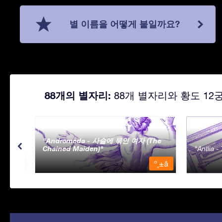
별 이름을 어떻게 붙일까요?
88개의 별자리:
88개 별자리와 황도 12
Andromeda - 사슬에 묶인 여자 (The
Chained Maiden)
Antlia 
º¸±â
º¸±â