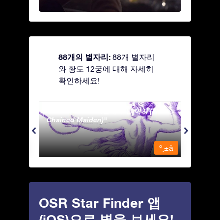
88개의 별자리:
88개 별자리
와 황도 12궁에 대해 자세히
확인하세요!
Andromeda - 사슬에 묶인 여자 (The
Antli
Chained Maiden)
º¸±â
º¸±â
OSR Star Finder 앱
(iOS)으로 별을 보세요!