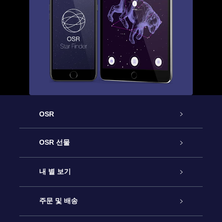
OSR
고객 서비스
OSR 선물
연락처
온라인 별 선물
내 별 보기
블로그
OSR 선물 팩
Star Register
주문 및 배송