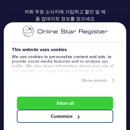
자주 묻는 질문들
OSR Star Finder 앱
Super Star Gift
고객 로그인
저희 무료 소식지에 가입하고 할인 및 제
품 업데이트 정보를 얻으세요
OSR 상품권
후기
맞춤 별 페이지
결제 정보
기업 선물
One Million Stars
배송 정보
This website uses cookies
OSR 스타세이버
환불 정책
We use cookies to personalise content and ads, to
provide social media features and to analyse our
traffic. We also share information about your use of
Fly me to the stars VR 앱
our site with our social media, advertising and
별자리
analytics partners who may combine it with other
information that you’ve provided to them or that
Show details
they’ve collected from your use of their services.
Online Star Register BV
- Laan van de Maagd
83, 7324 BT Apeldoorn, The Netherlands
고객 서비스:
help@osr.org
Allow all
KVK: 60333553, VAT: NL 8538.62.722B01
プレスページ
One Million Stars
Customize
일반 사용 약관
개인정보보호 정책
및 면책 조항