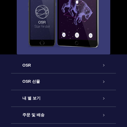
OSR
고객 서비스
OSR 선물
연락처
온라인 별 선물
내 별 보기
블로그
OSR 선물 팩
Star Register
주문 및 배송