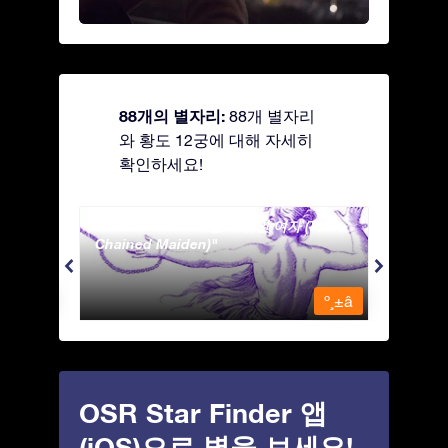
88개의 별자리:
88개 별자리
와 황도 12궁에 대해 자세히
확인하세요!
Andromeda - 사슬에 묶인 여자 (The
Antli
Chained Maiden)
º¸±â
º¸±â
OSR Star Finder 앱
(iOS)으로 별을 보세요!