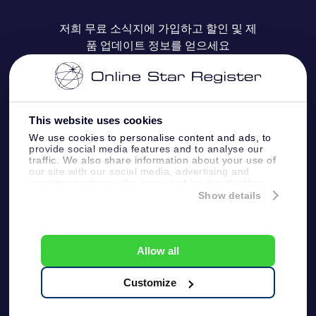
자주 묻는 질문들
OSR Star Finder 앱
Super Star Gift
고객 로그인
저희 무료 소식지에 가입하고 할인 및 제
품 업데이트 정보를 얻으세요
OSR 상품권
후기
맞춤 별 페이지
결제 정보
기업 선물
One Million Stars
배송 정보
This website uses cookies
OSR 스타세이버
환불 정책
We use cookies to personalise content and ads, to
provide social media features and to analyse our
traffic. We also share information about your use of
Fly me to the stars VR 앱
our site with our social media, advertising and
별자리
analytics partners who may combine it with other
information that you’ve provided to them or that
Show details
they’ve collected from your use of their services.
Online Star Register BV
- Laan van de Maagd
83, 7324 BT Apeldoorn, The Netherlands
고객 서비스:
help@osr.org
Allow all
KVK: 60333553, VAT: NL 8538.62.722B01
プレスページ
One Million Stars
Customize
일반 사용 약관
개인정보보호 정책
및 면책 조항