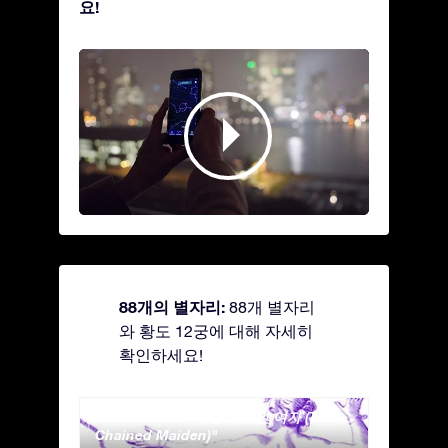
요!
88개의 별자리:
88개 별자리
와 황도 12궁에 대해 자세히
확인하세요!
Andromeda - 사슬에 묶인 여자 (The
Antli
Chained Maiden)