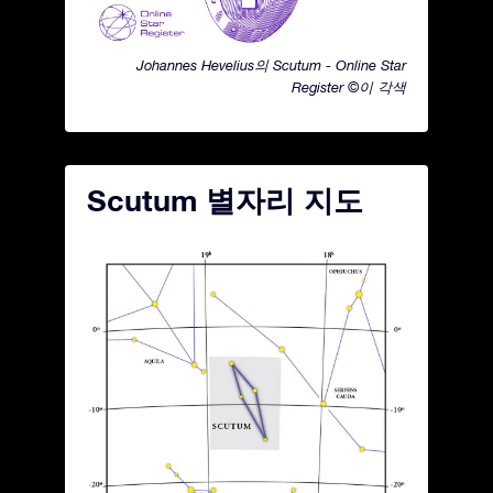
Johannes Hevelius의 Scutum - Online Star
Register ©이 각색
Scutum 별자리 지도