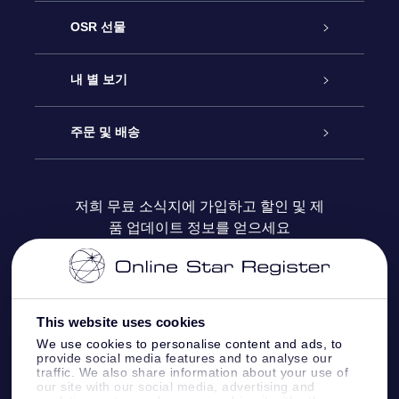
고객 서비스
OSR 선물
연락처
온라인 별 선물
내 별 보기
블로그
OSR 선물 팩
Star Register
주문 및 배송
자주 묻는 질문들
OSR Star Finder 앱
Super Star Gift
고객 로그인
저희 무료 소식지에 가입하고 할인 및 제
품 업데이트 정보를 얻으세요
OSR 상품권
후기
맞춤 별 페이지
결제 정보
기업 선물
One Million Stars
배송 정보
This website uses cookies
OSR 스타세이버
환불 정책
We use cookies to personalise content and ads, to
provide social media features and to analyse our
traffic. We also share information about your use of
Fly me to the stars VR 앱
our site with our social media, advertising and
별자리