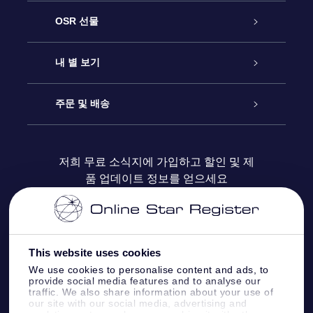
고객 서비스
OSR 선물
연락처
온라인 별 선물
내 별 보기
블로그
OSR 선물 팩
Star Register
주문 및 배송
자주 묻는 질문들
OSR Star Finder 앱
Super Star Gift
고객 로그인
저희 무료 소식지에 가입하고 할인 및 제
품 업데이트 정보를 얻으세요
OSR 상품권
후기
맞춤 별 페이지
결제 정보
기업 선물
One Million Stars
배송 정보
This website uses cookies
OSR 스타세이버
환불 정책
We use cookies to personalise content and ads, to
provide social media features and to analyse our
traffic. We also share information about your use of
Fly me to the stars VR 앱
our site with our social media, advertising and
별자리