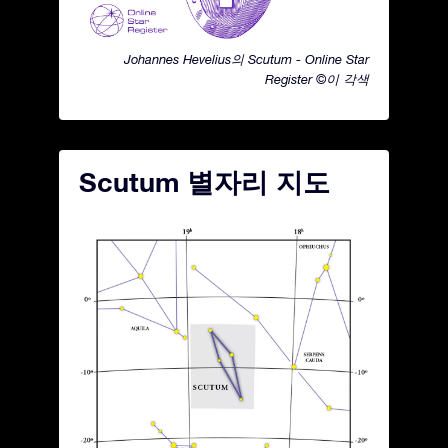
Johannes Hevelius의 Scutum - Online Star
Register ©이 각색
Scutum 별자리 지도