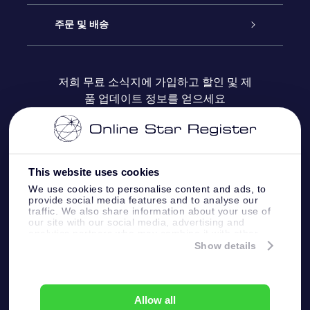
블로그
OSR 선물 팩
Star Register
주문 및 배송
자주 묻는 질문들
OSR Star Finder 앱
Super Star Gift
고객 로그인
저희 무료 소식지에 가입하고 할인 및 제
품 업데이트 정보를 얻으세요
OSR 상품권
후기
맞춤 별 페이지
결제 정보
기업 선물
One Million Stars
배송 정보
This website uses cookies
OSR 스타세이버
환불 정책
We use cookies to personalise content and ads, to
provide social media features and to analyse our
traffic. We also share information about your use of
Fly me to the stars VR 앱
our site with our social media, advertising and
별자리
analytics partners who may combine it with other
information that you’ve provided to them or that
Show details
they’ve collected from your use of their services.
Online Star Register BV
- Laan van de Maagd
83, 7324 BT Apeldoorn, The Netherlands
고객 서비스:
help@osr.org
Allow all
KVK: 60333553, VAT: NL 8538.62.722B01