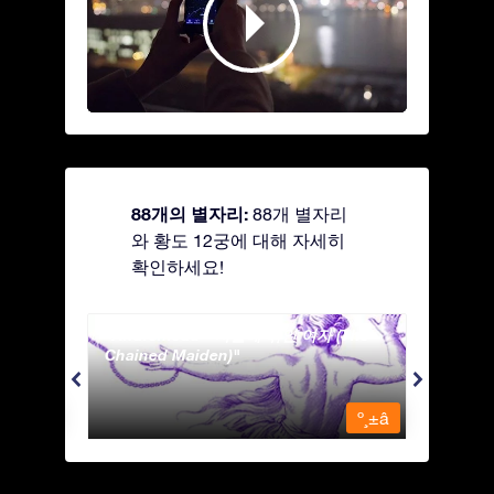
88개의 별자리:
88개 별자리
와 황도 12궁에 대해 자세히
확인하세요!
Andromeda - 사슬에 묶인 여자 (The
Antli
Chained Maiden)
º¸±â
º¸±â