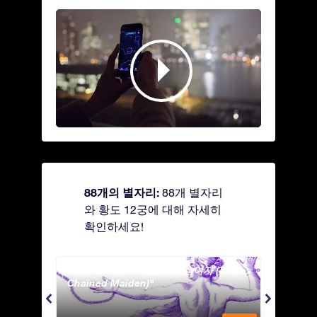
88개의 별자리:
88개 별자리
와 황도 12궁에 대해 자세히
확인하세요!
Andromeda - 사슬에 묶인 여자 (The
Antli
Chained Maiden)