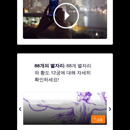
88개의 별자리:
88개 별자리
와 황도 12궁에 대해 자세히
확인하세요!
Andromeda - 사슬에 묶인 여자 (The
Antli
Chained Maiden)
º¸±â
º¸±â