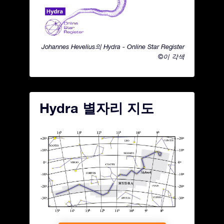
Johannes Hevelius의 Hydra - Online Star Register
©이 각색
Hydra 별자리 지도