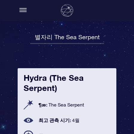
별자리 The Sea Serpent
Hydra (The Sea
Serpent)
¶æ:
The Sea Serpent
최고 관측 시기:
4월