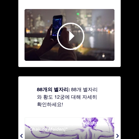
88개의 별자리:
88개 별자리
와 황도 12궁에 대해 자세히
확인하세요!
Andromeda - 사슬에 묶인 여자 (The
Antli
Chained Maiden)