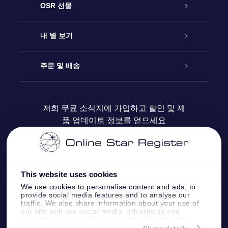
고객 서비스
OSR 선물
연락처
온라인 별 선물
내 별 보기
블로그
OSR 선물 팩
Star Register
주문 및 배송
자주 묻는 질문들
OSR Star Finder 앱
Super Star Gift
고객 로그인
저희 무료 소식지에 가입하고 할인 및 제
품 업데이트 정보를 얻으세요
OSR 상품권
후기
맞춤 별 페이지
결제 정보
기업 선물
One Million Stars
배송 정보
This website uses cookies
OSR 스타세이버
환불 정책
We use cookies to personalise content and ads, to
provide social media features and to analyse our
traffic. We also share information about your use of
Fly me to the stars VR 앱
our site with our social media, advertising and
별자리
analytics partners who may combine it with other
information that you’ve provided to them or that