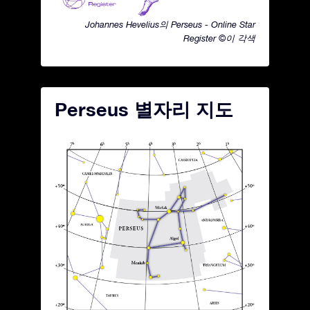
Johannes Hevelius의 Perseus - Online Star
Register ©이 각색
Perseus 별자리 지도