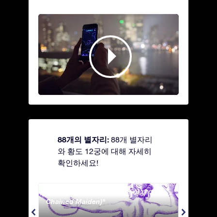
88개의 별자리:
88개 별자리
와 황도 12궁에 대해 자세히
확인하세요!
Andromeda - 사슬에 묶인 여자 (The
Antli
Chained Maiden)