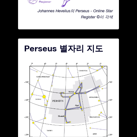
Johannes Hevelius의 Perseus - Online Star
Register ©이 각색
Perseus 별자리 지도