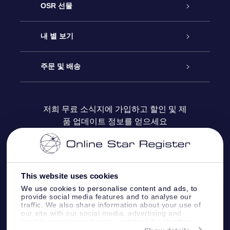
고객 서비스
OSR 선물
연락처
온라인 별 선물
내 별 보기
블로그
OSR 선물 팩
Star Register
주문 및 배송
자주 묻는 질문들
OSR Star Finder 앱
Super Star Gift
고객 로그인
저희 무료 소식지에 가입하고 할인 및 제
품 업데이트 정보를 얻으세요
OSR 상품권
후기
맞춤 별 페이지
결제 정보
기업 선물
One Million Stars
배송 정보
This website uses cookies
OSR 스타세이버
환불 정책
We use cookies to personalise content and ads, to
provide social media features and to analyse our
traffic. We also share information about your use of
Fly me to the stars VR 앱
our site with our social media, advertising and
별자리
analytics partners who may combine it with other
information that you’ve provided to them or that