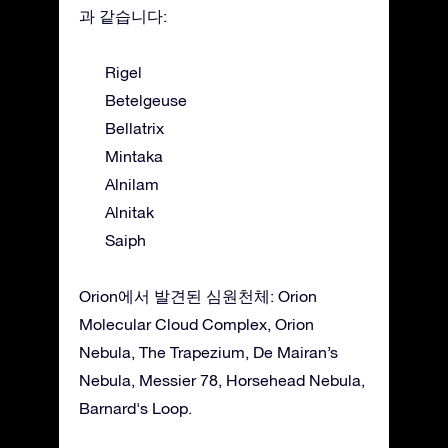
과 같습니다:
Rigel
Betelgeuse
Bellatrix
Mintaka
Alnilam
Alnitak
Saiph
Orion에서 발견된 심원천체: Orion
Molecular Cloud Complex, Orion
Nebula, The Trapezium, De Mairan’s
Nebula, Messier 78, Horsehead Nebula,
Barnard's Loop.