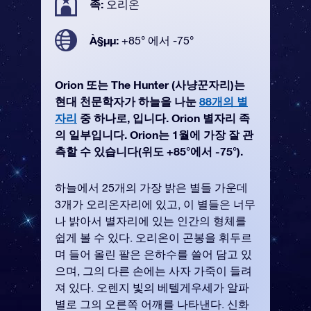
족:
오리온
À§µµ:
+85° 에서 -75°
Orion 또는 The Hunter (사냥꾼자리)는
현대 천문학자가 하늘을 나눈
88개의 별
자리
중 하나로, 입니다. Orion 별자리 족
의 일부입니다. Orion는 1월에 가장 잘 관
측할 수 있습니다(위도 +85°에서 -75°).
하늘에서 25개의 가장 밝은 별들 가운데
3개가 오리온자리에 있고, 이 별들은 너무
나 밝아서 별자리에 있는 인간의 형체를
쉽게 볼 수 있다. 오리온이 곤봉을 휘두르
며 들어 올린 팔은 은하수를 쓸어 담고 있
으며, 그의 다른 손에는 사자 가죽이 들려
져 있다. 오렌지 빛의 베텔게우세가 알파
별로 그의 오른쪽 어깨를 나타낸다. 신화