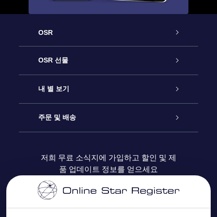
OSR
고객 서비스
OSR 선물
연락처
온라인 별 선물
내 별 보기
블로그
OSR 선물 팩
Star Register
주문 및 배송
자주 묻는 질문들
OSR Star Finder 앱
Super Star Gift
고객 로그인
저희 무료 소식지에 가입하고 할인 및 제
품 업데이트 정보를 얻으세요
OSR 상품권
후기
맞춤 별 페이지
결제 정보
기업 선물
One Million Stars
배송 정보