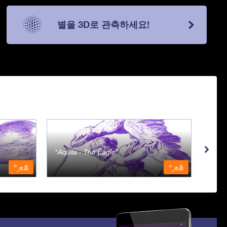
별을 3D로 관측하세요!
Aquila - The Eagle
Aqua
º¸±â
º¸±â