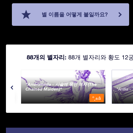
별 이름을 어떻게 붙일까요?
88개의 별자리:
88개 별자리와 황도 12
Andromeda - 사슬에 묶인 여자 (The
Chained Maiden)
Antlia 
º¸±â
º¸±â