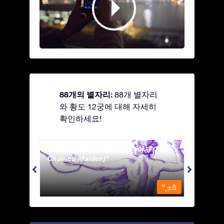
88개의 별자리:
88개 별자리
와 황도 12궁에 대해 자세히
확인하세요!
Andromeda - 사슬에 묶인 여자 (The
Antli
Chained Maiden)
º¸±â
º¸±â