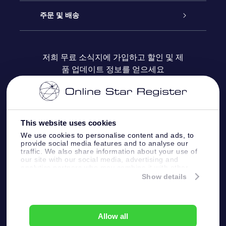
블로그
OSR 선물 팩
Star Register
주문 및 배송
자주 묻는 질문들
OSR Star Finder 앱
Super Star Gift
고객 로그인
저희 무료 소식지에 가입하고 할인 및 제
품 업데이트 정보를 얻으세요
OSR 상품권
후기
맞춤 별 페이지
결제 정보
기업 선물
One Million Stars
배송 정보
This website uses cookies
OSR 스타세이버
환불 정책
We use cookies to personalise content and ads, to
provide social media features and to analyse our
traffic. We also share information about your use of
Fly me to the stars VR 앱
our site with our social media, advertising and
별자리
analytics partners who may combine it with other
information that you’ve provided to them or that
Show details
they’ve collected from your use of their services.
Online Star Register BV
- Laan van de Maagd
83, 7324 BT Apeldoorn, The Netherlands
고객 서비스:
help@osr.org
Allow all
KVK: 60333553, VAT: NL 8538.62.722B01