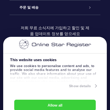
블로그
OSR 선물 팩
Star Register
주문 및 배송
자주 묻는 질문들
OSR Star Finder 앱
Super Star Gift
고객 로그인
저희 무료 소식지에 가입하고 할인 및 제
품 업데이트 정보를 얻으세요
OSR 상품권
후기
맞춤 별 페이지
결제 정보
기업 선물
One Million Stars
배송 정보
This website uses cookies
OSR 스타세이버
환불 정책
We use cookies to personalise content and ads, to
provide social media features and to analyse our
traffic. We also share information about your use of
Fly me to the stars VR 앱
our site with our social media, advertising and
별자리
analytics partners who may combine it with other
information that you’ve provided to them or that
Show details
they’ve collected from your use of their services.
Online Star Register BV
- Laan van de Maagd
83, 7324 BT Apeldoorn, The Netherlands
고객 서비스:
help@osr.org
Allow all
KVK: 60333553, VAT: NL 8538.62.722B01