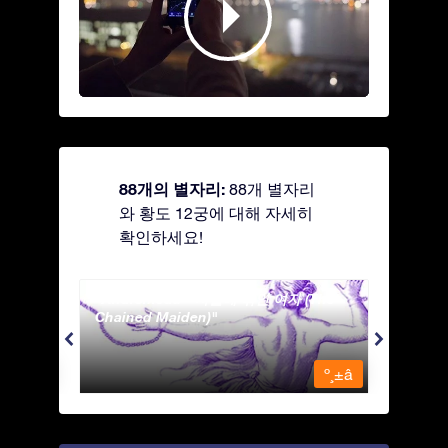
88개의 별자리:
88개 별자리
와 황도 12궁에 대해 자세히
확인하세요!
Andromeda - 사슬에 묶인 여자 (The
Antli
Chained Maiden)
º¸±â
º¸±â