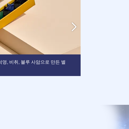
액자
, 석영, 비취, 블루 사암으로 만든 별
: 이 액자는 
되었습니다.