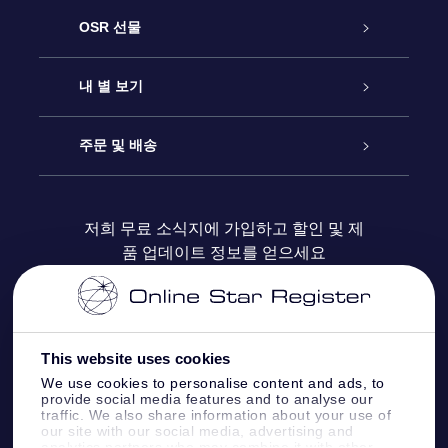
고객 서비스
OSR 선물
연락처
온라인 별 선물
내 별 보기
블로그
OSR 선물 팩
Star Register
주문 및 배송
자주 묻는 질문들
OSR Star Finder 앱
Super Star Gift
고객 로그인
저희 무료 소식지에 가입하고 할인 및 제
품 업데이트 정보를 얻으세요
OSR 상품권
후기
맞춤 별 페이지
결제 정보
기업 선물
One Million Stars
배송 정보
This website uses cookies
OSR 스타세이버
환불 정책
We use cookies to personalise content and ads, to
provide social media features and to analyse our
traffic. We also share information about your use of
Fly me to the stars VR 앱
our site with our social media, advertising and
별자리
analytics partners who may combine it with other