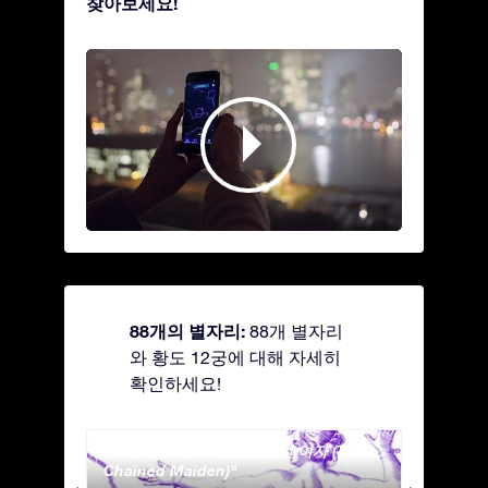
찾아보세요!
88개의 별자리:
88개 별자리
와 황도 12궁에 대해 자세히
확인하세요!
Andromeda - 사슬에 묶인 여자 (The
Antli
Chained Maiden)