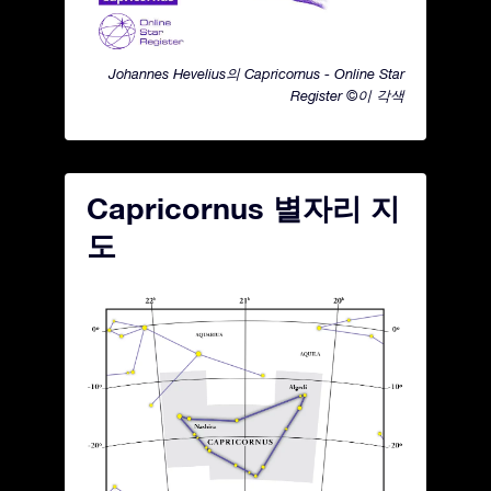
Johannes Hevelius의 Capricornus - Online Star
Register ©이 각색
Capricornus 별자리 지
도