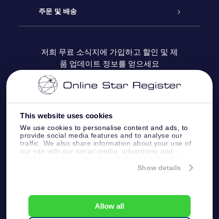
블로그
OSR 선물 팩
Star Register
주문 및 배송
자주 묻는 질문들
OSR Star Finder 앱
Super Star Gift
고객 로그인
저희 무료 소식지에 가입하고 할인 및 제
품 업데이트 정보를 얻으세요
OSR 상품권
후기
맞춤 별 페이지
결제 정보
기업 선물
One Million Stars
배송 정보
This website uses cookies
OSR 스타세이버
환불 정책
We use cookies to personalise content and ads, to
provide social media features and to analyse our
traffic. We also share information about your use of
Fly me to the stars VR 앱
our site with our social media, advertising and
별자리
analytics partners who may combine it with other
information that you’ve provided to them or that
Show details
they’ve collected from your use of their services.
Online Star Register BV
- Laan van de Maagd
83, 7324 BT Apeldoorn, The Netherlands
고객 서비스:
help@osr.org
Allow all
KVK: 60333553, VAT: NL 8538.62.722B01