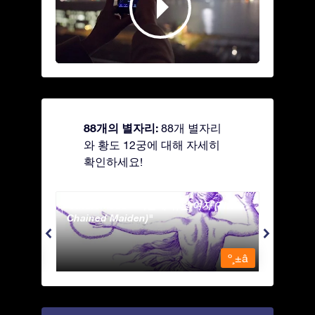
88개의 별자리:
88개 별자리
와 황도 12궁에 대해 자세히
확인하세요!
Andromeda - 사슬에 묶인 여자 (The
Antli
Chained Maiden)
º¸±â
º¸±â