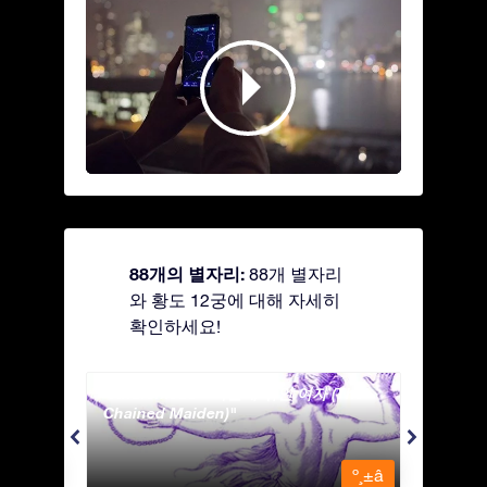
88개의 별자리:
88개 별자리
와 황도 12궁에 대해 자세히
확인하세요!
Andromeda - 사슬에 묶인 여자 (The
Antli
Chained Maiden)
º¸±â
º¸±â