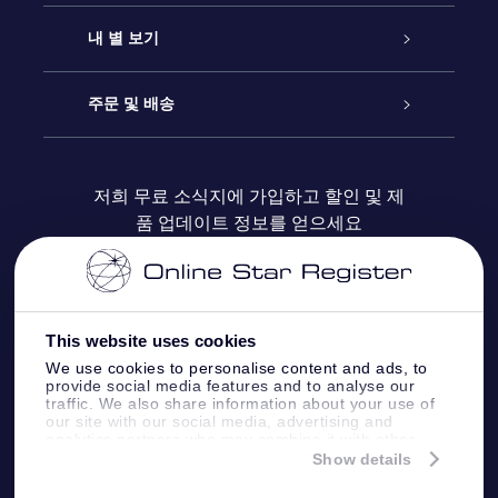
연락처
온라인 별 선물
내 별 보기
블로그
OSR 선물 팩
Star Register
주문 및 배송
자주 묻는 질문들
OSR Star Finder 앱
Super Star Gift
고객 로그인
저희 무료 소식지에 가입하고 할인 및 제
품 업데이트 정보를 얻으세요
OSR 상품권
후기
맞춤 별 페이지
결제 정보
기업 선물
One Million Stars
배송 정보
This website uses cookies
OSR 스타세이버
환불 정책
We use cookies to personalise content and ads, to
provide social media features and to analyse our
traffic. We also share information about your use of
Fly me to the stars VR 앱
our site with our social media, advertising and
별자리
analytics partners who may combine it with other
information that you’ve provided to them or that
Show details
they’ve collected from your use of their services.
Online Star Register BV
- Laan van de Maagd