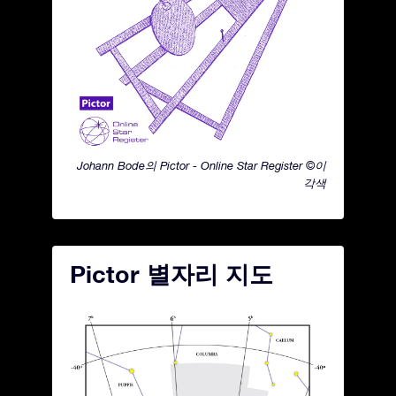
Johann Bode의 Pictor - Online Star Register ©이
각색
Pictor 별자리 지도