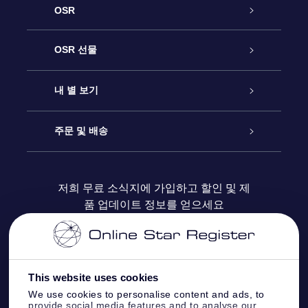
OSR
고객 서비스
OSR 선물
연락처
온라인 별 선물
내 별 보기
블로그
OSR 선물 팩
Star Register
주문 및 배송
자주 묻는 질문들
OSR Star Finder 앱
Super Star Gift
고객 로그인
저희 무료 소식지에 가입하고 할인 및 제
품 업데이트 정보를 얻으세요
OSR 상품권
후기
맞춤 별 페이지
결제 정보
기업 선물
One Million Stars
배송 정보
This website uses cookies
OSR 스타세이버
환불 정책
We use cookies to personalise content and ads, to
provide social media features and to analyse our