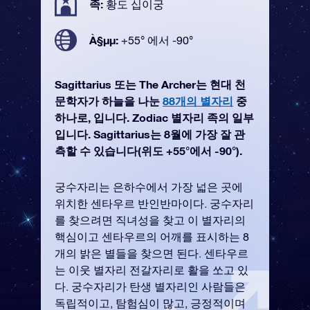
족:
황도 십이궁
À§µµ:
+55° 에서 -90°
Sagittarius 또는 The Archer는 현대 천
문학자가 하늘을 나눈
88개의 별자리
중
하나로, 입니다. Zodiac 별자리 족의 일부
입니다. Sagittarius는 8월에 가장 잘 관
측할 수 있습니다(위도 +55°에서 -90°).
궁수자리는 은하수에서 가장 넓은 곳에
위치한 센타우르 반인반마이다. 궁수자리
를 찾으려면 직녀성을 찾고 이 별자리의
핵심이고 센타우르의 어깨를 표시하는 8
개의 밝은 별들을 찾으면 된다. 센타우르
는 이웃 별자리 전갈자리로 활을 쏘고 있
다. 궁수자리가 탄생 별자리인 사람들은
독립적이고, 탐험심이 많고, 긍정적이며