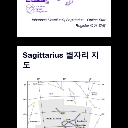
Johannes Hevelius의 Sagittarius - Online Star
Register ©이 각색
Sagittarius 별자리 지
도