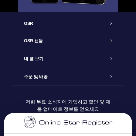
OSR
고객 서비스
OSR 선물
연락처
온라인 별 선물
내 별 보기
블로그
OSR 선물 팩
Star Register
주문 및 배송
자주 묻는 질문들
OSR Star Finder 앱
Super Star Gift
고객 로그인
저희 무료 소식지에 가입하고 할인 및 제
품 업데이트 정보를 얻으세요
OSR 상품권
후기
맞춤 별 페이지
결제 정보
기업 선물
One Million Stars
배송 정보