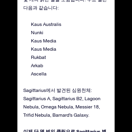
다음과 같습니다:
Kaus Australis
Nunki
Kaus Media
Kaus Media
Rukbat
Arkab
Ascella
Sagittarius에서 발견된 심원천체:
Sagittarius A, Sagittarius B2, Lagoon
Nebula, Omega Nebula, Messier 18,
Trifid Nebula, Barnard’s Galaxy.
이제 단 몇 번의 클릭으로 Sagittarius 별