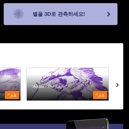
별을 3D로 관측하세요!
Aquila - The Eagle
Aqua
º¸±â
º¸±â