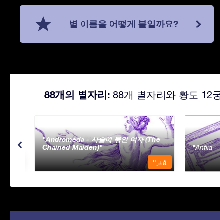
별 이름을 어떻게 붙일까요?
88개의 별자리:
88개 별자리와 황도 12
Andromeda - 사슬에 묶인 여자 (The
Chained Maiden)
Antlia 
º¸±â
º¸±â