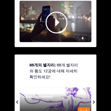
88개의 별자리:
88개 별자리
와 황도 12궁에 대해 자세히
확인하세요!
Andromeda - 사슬에 묶인 여자 (The
Antli
Chained Maiden)
º¸±â
º¸±â