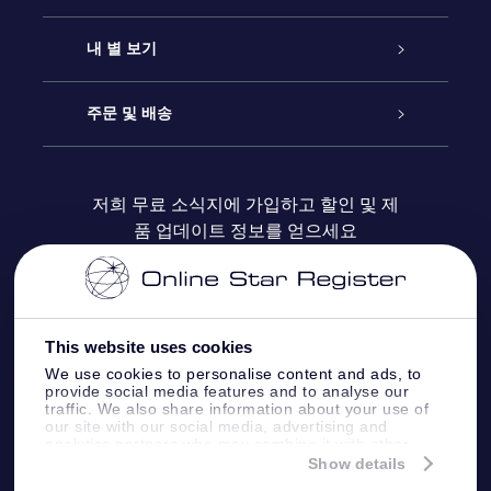
연락처
온라인 별 선물
내 별 보기
블로그
OSR 선물 팩
Star Register
주문 및 배송
자주 묻는 질문들
OSR Star Finder 앱
Super Star Gift
고객 로그인
저희 무료 소식지에 가입하고 할인 및 제
품 업데이트 정보를 얻으세요
OSR 상품권
후기
맞춤 별 페이지
결제 정보
기업 선물
One Million Stars
배송 정보
This website uses cookies
OSR 스타세이버
환불 정책
We use cookies to personalise content and ads, to
provide social media features and to analyse our
traffic. We also share information about your use of
Fly me to the stars VR 앱
our site with our social media, advertising and
별자리
analytics partners who may combine it with other
information that you’ve provided to them or that
Show details
they’ve collected from your use of their services.
Online Star Register BV
- Laan van de Maagd