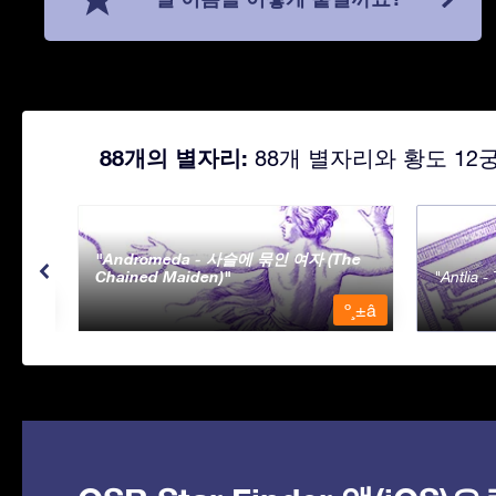
88개의 별자리:
88개 별자리와 황도 12
Andromeda - 사슬에 묶인 여자 (The
Chained Maiden)
Antlia 
º¸±â
º¸±â