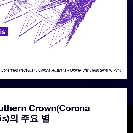
Johannes Hevelius의 Corona Australis - Online Star Register ©이 각색
uthern Crown(Corona
lis)의 주요 별