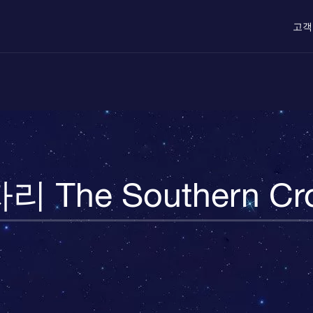
고객
리 The Southern Cr