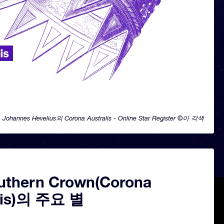
Johannes Hevelius의 Corona Australis - Online Star Register ©이 각색
uthern Crown(Corona
lis)의 주요 별