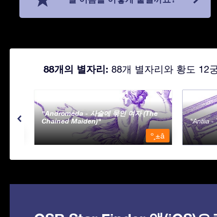
88개의 별자리:
88개 별자리와 황도 12
Andromeda - 사슬에 묶인 여자 (The
Chained Maiden)
Antlia 
º¸±â
º¸±â