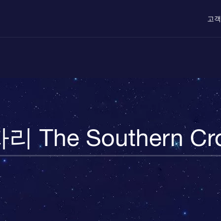
고객
리 The Southern Cr