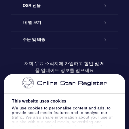
고객 서비스
OSR 선물
연락처
온라인 별 선물
내 별 보기
블로그
OSR 선물 팩
Star Register
주문 및 배송
자주 묻는 질문들
OSR Star Finder 앱
Super Star Gift
고객 로그인
저희 무료 소식지에 가입하고 할인 및 제
품 업데이트 정보를 얻으세요
OSR 상품권
후기
맞춤 별 페이지
결제 정보
기업 선물
One Million Stars
배송 정보
This website uses cookies
OSR 스타세이버
환불 정책
We use cookies to personalise content and ads, to
provide social media features and to analyse our
traffic. We also share information about your use of
Fly me to the stars VR 앱
our site with our social media, advertising and
별자리
analytics partners who may combine it with other