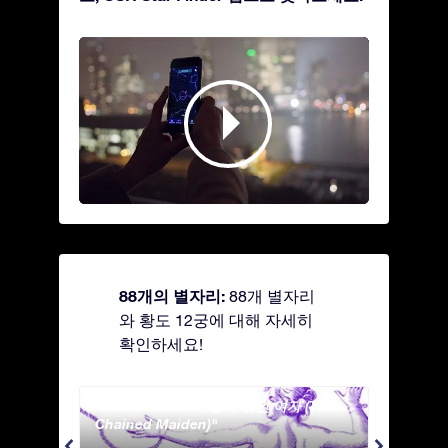
88개의 별자리:
88개 별자리
와 황도 12궁에 대해 자세히
확인하세요!
Andromeda - 사슬에 묶인 여자 (The
Antli
Chained Maiden)