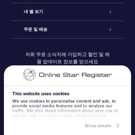
연락처
온라인 별 선물
내 별 보기
블로그
OSR 선물 팩
Star Register
주문 및 배송
자주 묻는 질문들
OSR Star Finder 앱
Super Star Gift
고객 로그인
저희 무료 소식지에 가입하고 할인 및 제
품 업데이트 정보를 얻으세요
OSR 상품권
후기
맞춤 별 페이지
결제 정보
기업 선물
One Million Stars
배송 정보
This website uses cookies
OSR 스타세이버
환불 정책
We use cookies to personalise content and ads, to
provide social media features and to analyse our
traffic. We also share information about your use of
Fly me to the stars VR 앱
our site with our social media, advertising and
별자리
analytics partners who may combine it with other
information that you’ve provided to them or that
Show details
they’ve collected from your use of their services.
Online Star Register BV
- Laan van de Maagd