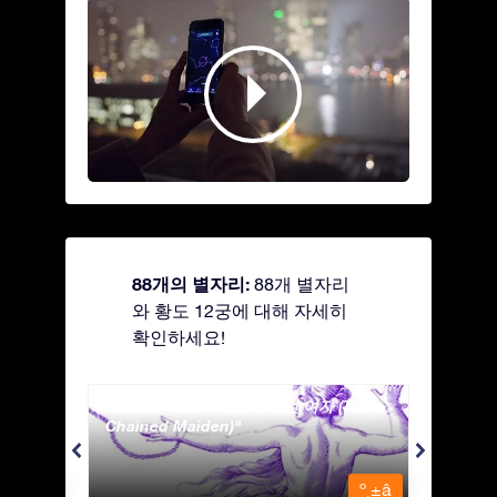
88개의 별자리:
88개 별자리
와 황도 12궁에 대해 자세히
확인하세요!
Andromeda - 사슬에 묶인 여자 (The
Antli
Chained Maiden)
º¸±â
º¸±â