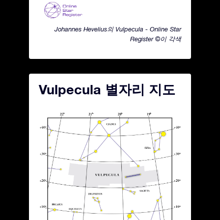
Johannes Hevelius의 Vulpecula - Online Star
Register ©이 각색
Vulpecula 별자리 지도