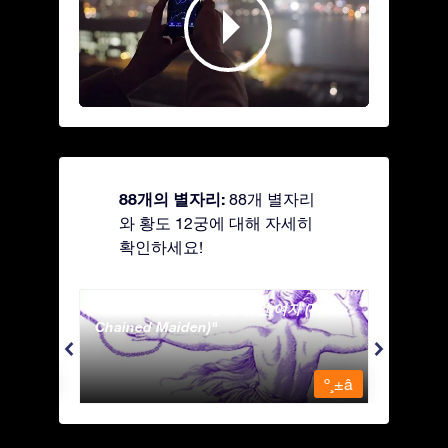
88개의 별자리:
88개 별자리
와 황도 12궁에 대해 자세히
확인하세요!
Andromeda - 사슬에 묶인 여자 (The
Antli
Chained Maiden)
º¸±â
º¸±â