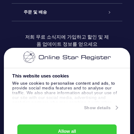
블로그
OSR 선물 팩
Star Register
주문 및 배송
자주 묻는 질문들
OSR Star Finder 앱
Super Star Gift
고객 로그인
저희 무료 소식지에 가입하고 할인 및 제
품 업데이트 정보를 얻으세요
OSR 상품권
후기
맞춤 별 페이지
결제 정보
기업 선물
One Million Stars
배송 정보
This website uses cookies
OSR 스타세이버
환불 정책
We use cookies to personalise content and ads, to
provide social media features and to analyse our
traffic. We also share information about your use of
Fly me to the stars VR 앱
our site with our social media, advertising and
별자리
analytics partners who may combine it with other
information that you’ve provided to them or that
Show details
they’ve collected from your use of their services.
Online Star Register BV
- Laan van de Maagd
83, 7324 BT Apeldoorn, The Netherlands
고객 서비스:
help@osr.org
Allow all