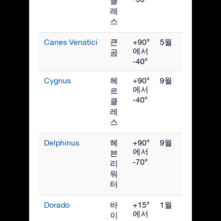
클
레
스
Canes Venatici
큰
+90°
5월
에서
곰
-40°
Cygnus
헤
+90°
9월
에서
르
-40°
클
레
스
Delphinus
헤
+90°
9월
에서
븐
-70°
리
워
터
Dorado
바
+15°
1월
에서
이