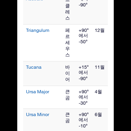
-90°
클
레
스
Triangulum
페
+90°
12월
에서
르
-50°
세
우
스
Tucana
바
+15°
11월
에서
이
-90°
어
Ursa Major
큰
+90°
4월
에서
곰
-30°
Ursa Minor
큰
+90°
6월
에서
곰
-10°