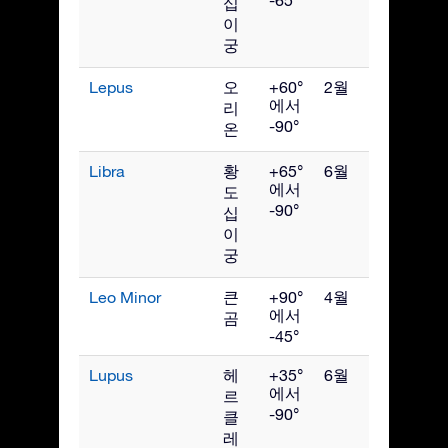
십
이
궁
Lepus
오
+60°
2월
에서
리
-90°
온
Libra
황
+65°
6월
에서
도
-90°
십
이
궁
Leo Minor
큰
+90°
4월
에서
곰
-45°
Lupus
헤
+35°
6월
에서
르
-90°
클
레