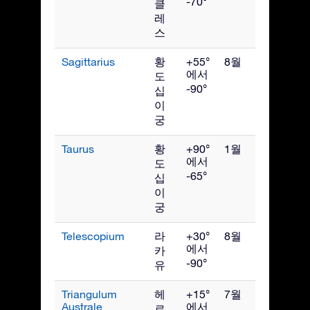
-70°
클
레
스
Sagittarius
황
+55°
8월
에서
도
-90°
십
이
궁
Taurus
황
+90°
1월
에서
도
-65°
십
이
궁
Telescopium
라
+30°
8월
에서
카
-90°
유
Triangulum
헤
+15°
7월
Australe
에서
르