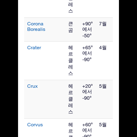
레
스
Corona
큰
+90°
7월
Borealis
에서
곰
-50°
Crater
헤
+65°
4월
에서
르
-90°
클
레
스
Crux
헤
+20°
5월
에서
르
-90°
클
레
스
Corvus
헤
+60°
5월
에서
르
-90°