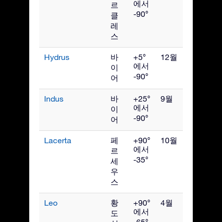
에서
르
-90°
클
레
스
Hydrus
바
+5°
12월
에서
이
-90°
어
Indus
바
+25°
9월
에서
이
-90°
어
Lacerta
페
+90°
10월
에서
르
-35°
세
우
스
Leo
황
+90°
4월
에서
도
-65°