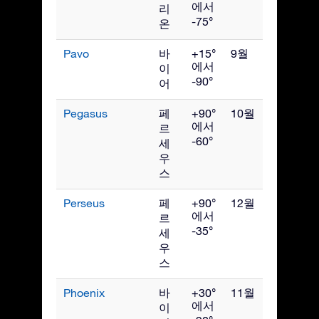
에서
리
-75°
온
Pavo
바
+15°
9월
에서
이
-90°
어
Pegasus
페
+90°
10월
에서
르
-60°
세
우
스
Perseus
페
+90°
12월
에서
르
-35°
세
우
스
Phoenix
바
+30°
11월
에서
이