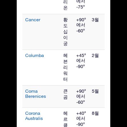
에서
리
-75°
온
Cancer
황
+90°
3월
에서
도
-60°
십
이
궁
Columba
헤
+45°
2월
에서
븐
-90°
리
워
터
Coma
큰
+90°
5월
Berenices
에서
곰
-60°
Corona
헤
+40°
8월
Australis
에서
르
-90°
클