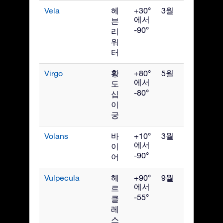
Vela
헤
+30°
3월
에서
븐
-90°
리
워
터
Virgo
황
+80°
5월
에서
도
-80°
십
이
궁
Volans
바
+10°
3월
에서
이
-90°
어
Vulpecula
헤
+90°
9월
에서
르
-55°
클
레
스