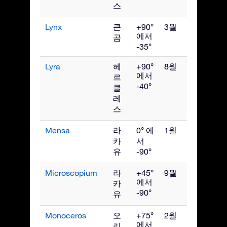
스
Lynx
큰
+90°
3월
에서
곰
-35°
Lyra
헤
+90°
8월
에서
르
-40°
클
레
스
Mensa
라
0° 에
1월
카
서
유
-90°
Microscopium
라
+45°
9월
에서
카
-90°
유
Monoceros
오
+75°
2월
에서
리