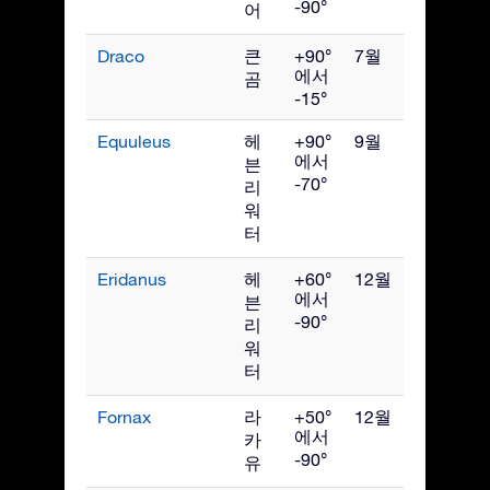
-90°
어
Draco
큰
+90°
7월
에서
곰
-15°
Equuleus
헤
+90°
9월
에서
븐
-70°
리
워
터
Eridanus
헤
+60°
12월
에서
븐
-90°
리
워
터
Fornax
라
+50°
12월
에서
카
-90°
유