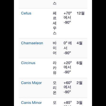
스
Cetus
페
+70°
12월
에서
르
-90°
세
우
스
Chamaeleon
바
0° 에
4월
이
서
어
-90°
Circinus
라
+20°
6월
에서
카
-90°
유
Canis Major
오
+60°
2월
에서
리
-90°
온
Canis Minor
오
+85°
3월