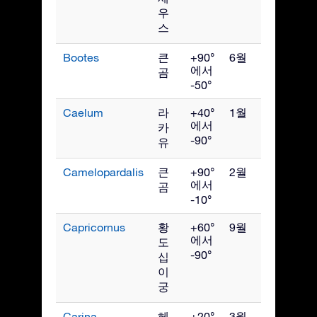
우
스
Bootes
큰
+90°
6월
에서
곰
-50°
Caelum
라
+40°
1월
에서
카
-90°
유
Camelopardalis
큰
+90°
2월
에서
곰
-10°
Capricornus
황
+60°
9월
에서
도
-90°
십
이
궁
Carina
헤
+20°
3월