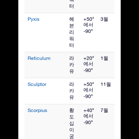
터
Pyxis
헤
+50°
3월
에서
븐
-90°
리
워
터
Reticulum
라
+20°
1월
에서
카
-90°
유
Sculptor
라
+50°
11월
에서
카
-90°
유
Scorpius
황
+40°
7월
에서
도
-90°
십
이
궁