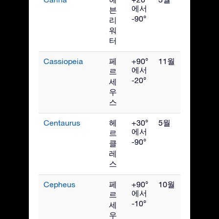
에서
븐
-90°
리
워
터
Cassiopeia
페
+90°
11월
에서
르
-20°
세
우
스
Centaurus
헤
+30°
5월
에서
르
-90°
클
레
스
Cepheus
페
+90°
10월
에서
르
-10°
세
우