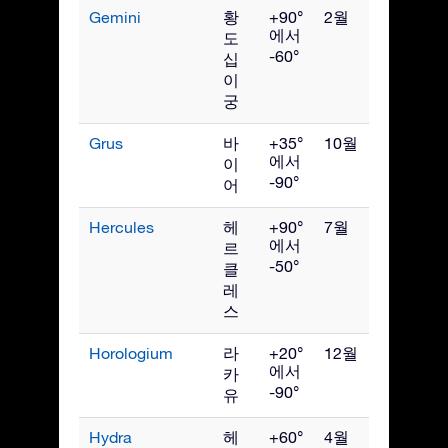
Gemini
황
+90°
2월
에서
도
-60°
십
이
궁
Grus
바
+35°
10월
에서
이
-90°
어
Hercules
헤
+90°
7월
에서
르
-50°
클
레
스
Horologium
라
+20°
12월
에서
카
-90°
유
Hydra
헤
+60°
4월