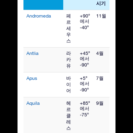
시기
Andromeda
페
+90°
11월
에서
르
-40°
세
우
스
Antlia
라
+45°
4월
에서
카
-90°
유
Apus
바
+5°
7월
에서
이
-90°
어
Aquila
헤
+85°
9월
에서
르
-75°
클
레
스