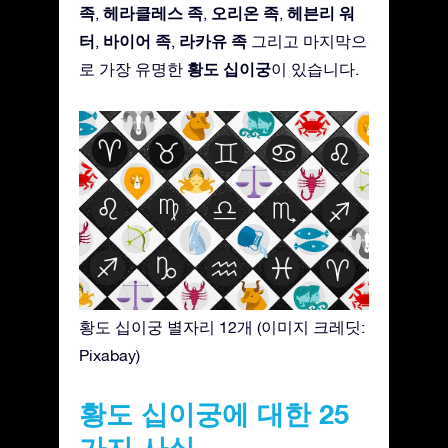
족
헤라클레스 족
오리온 족
헤븐리 워
,
,
,
터
바이어 족
라카유 족
,
,
그리고 마지막으
황도 십이궁
로 가장 유명한
이 있습니다.
황도 십이궁 별자리 12개 (이미지 크레딧:
Pixabay)
황도 십이궁에 대한 25
가지 사실