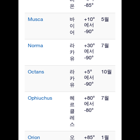
-85°
온
Musca
바
+10°
5월
에서
이
-90°
어
Norma
라
+30°
7월
에서
카
-90°
유
Octans
라
+5°
10월
에서
카
-90°
유
Ophiuchus
헤
+80°
7월
에서
르
-80°
클
레
스
Orion
오
+85°
1월