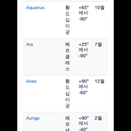
Aquarius
황
+65°
10월
에서
도
-90°
십
이
궁
Ara
헤
+25°
7월
에서
르
-90°
클
레
스
Aries
황
+90°
12월
에서
도
-60°
십
이
궁
Auriga
페
+90°
2월
에서
르
-40°
세