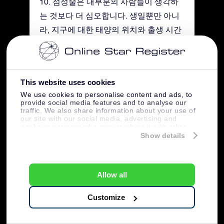
10. 점성술은 대부분의 사람들이 생각하
는 것보다 더 심오합니다. 생일뿐만 아니
라, 지구에 대한 태양의 위치와 출생 시간
또한 중요합니다.
11. 황도 십이궁은 중세의 스테인드 글라
This website uses cookies
스에서 발견됩니다. 프랑스의 Angers
We use cookies to personalise content and ads, to
Cathedral을 예로 들 수 있겠습니다. 이
provide social media features and to analyse our
traffic. We also share information about your use of
교회 안에 있는 스테인드 글라스에는 12
our site with our social media, advertising and
analytics partners who may combine it with other
개의 황도 십이궁 모두가 나타나있습니
information that you’ve provided to them or that
Show details
다.
they’ve collected from your use of their services.
12. 천체의 황도 십이궁은 황도 빛이라고
Allow all
불리는 특별한 빛을 가지고 있습니다. 이
희미한 삼각형 모양의 부드러운 빛은 밤
Customize
하늘에 흰색으로 빛납니다. 이 빛은 태양