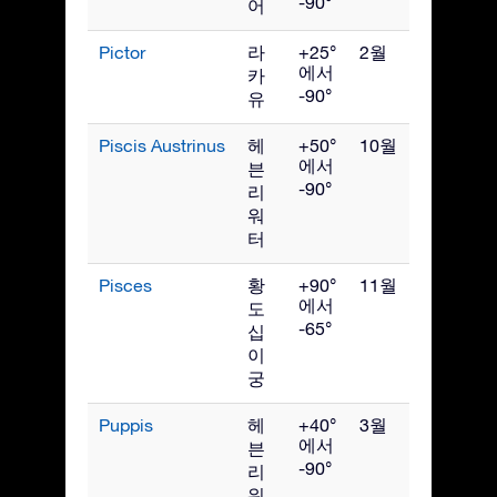
-90°
어
Pictor
라
+25°
2월
에서
카
-90°
유
Piscis Austrinus
헤
+50°
10월
에서
븐
-90°
리
워
터
Pisces
황
+90°
11월
에서
도
-65°
십
이
궁
Puppis
헤
+40°
3월
에서
븐
-90°
리
워