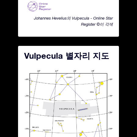
Johannes Hevelius의 Vulpecula - Online Star
Register ©이 각색
Vulpecula 별자리 지도