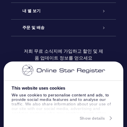
연락처
온라인 별 선물
내 별 보기
블로그
OSR 선물 팩
Star Register
주문 및 배송
자주 묻는 질문들
OSR Star Finder 앱
Super Star Gift
고객 로그인
저희 무료 소식지에 가입하고 할인 및 제
품 업데이트 정보를 얻으세요
OSR 상품권
후기
맞춤 별 페이지
결제 정보
기업 선물
One Million Stars
배송 정보
This website uses cookies
OSR 스타세이버
환불 정책
We use cookies to personalise content and ads, to
provide social media features and to analyse our
traffic. We also share information about your use of
Fly me to the stars VR 앱
our site with our social media, advertising and
별자리
analytics partners who may combine it with other
information that you’ve provided to them or that
Show details
they’ve collected from your use of their services.
Online Star Register BV
- Laan van de Maagd