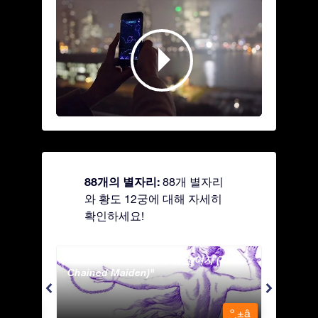
88개의 별자리:
88개 별자리
와 황도 12궁에 대해 자세히
확인하세요!
Andromeda - 사슬에 묶인 여자 (The
Antli
Chained Maiden)
º¸±â
º¸±â